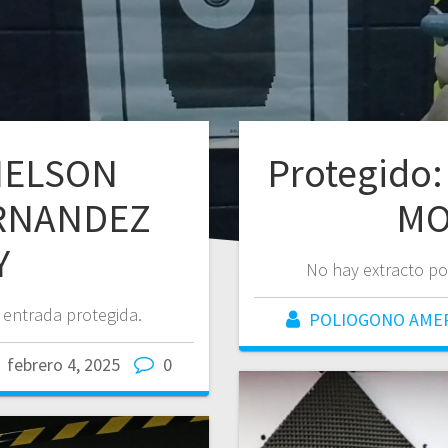
 NELSON
Protegido
RNANDEZ
MO
Y
No hay extracto po
 entrada protegida.
POLIOGONO AME
febrero 4, 2025
0