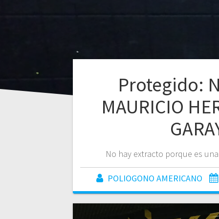
Protegido:
MAURICIO HE
GARA
No hay extracto porque es una
POLIOGONO AMERICANO